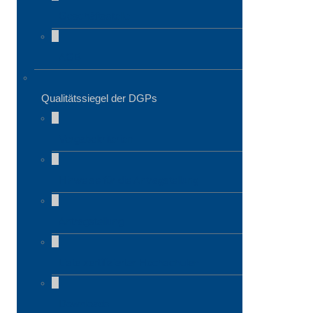
Geschäftsstelle
AGB
Qualitätssiegel der DGPs
Vergabekriterien
Hinweise für die Antragstellung
Antragstellung
Liste zertifizierter Hochschulen
Downloads