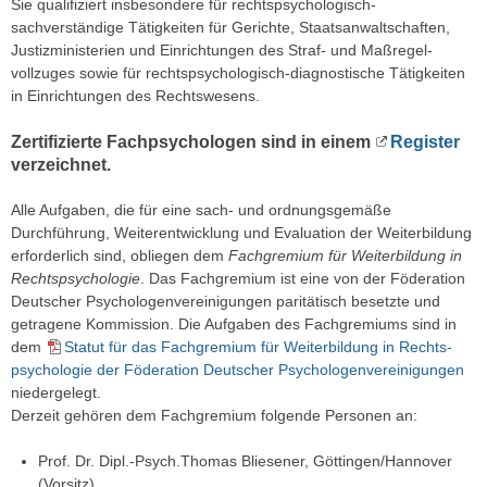
Sie qualifiziert ins­besondere für rechtspsychologisch-
sachverständige Tätigkeiten für Gerichte, Staats­anwaltschaften,
Justiz­ministerien und Ein­richtungen des Straf- und Maß­regel­
vollzuges sowie für rechts­psychologisch-diagnostische Tätigkeiten
in Einrichtungen des Rechtswesens.
Zertifizierte Fachpsychologen sind in einem
Register
verzeichnet.
Alle Aufgaben, die für eine sach- und ordnungsgemäße
Durchführung, Weiter­entwicklung und Evaluation der Weiter­bildung
erforderlich sind, obliegen dem
Fach­gremium für Weiter­bildung in
Rechts­psychologie
. Das Fach­gremium ist eine von der Föderation
Deutscher Psychologen­vereinigungen paritätisch besetzte und
getragene Kommission. Die Aufgaben des Fach­gremiums sind in
dem
Statut für das Fach­gremium für Weiter­bildung in Rechts­
psychologie der Föderation Deutscher Psychologen­vereinigungen
nieder­gelegt.
Derzeit gehören dem Fach­gremium folgende Personen an:
Prof. Dr. Dipl.-Psych.Thomas Bliesener, Göttingen/Hannover
(Vorsitz)