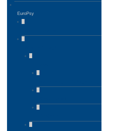
EuroPsy
Warum EuroPsy?
Welcher Antrag?
EuroPsy
Vorbereitung der Antragstellung
Servicebedarf
Gebühren