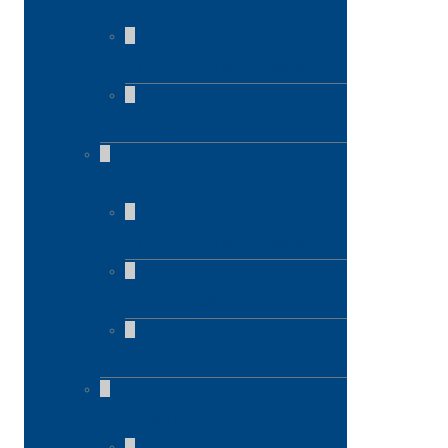
Anwartschaft 1
Vorbereitung der Antragstellung
Gebühren
Anwartschaft 2
Vorbereitung der Antragstellung
Servicebedarf
Gebühren
Rezertifizierung