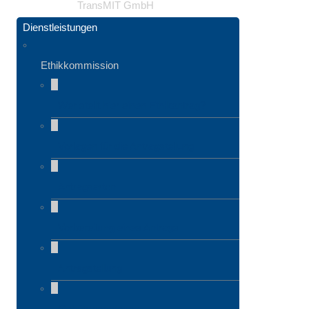
TransMIT GmbH
Dienstleistungen
Ethikkommission
Wer stellt hier einen Ethikantrag?
Vorlagen für die Antragstellung
Antragsarten
Vorbereitung eines Antrags
Antragstellung
Gebührenordnung